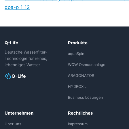
doa-p_1_12
Q-Life
Produkte
Deutsche Wasserfilter-
aquaSpin
Technologie für reines,
lebendiges Wasser.
WOW Osmoseanlage
Q-Life
ARAGONATOR
HYDROXIL
Business Lösungen
Unternehmen
Rechtliches
Über uns
Impressum